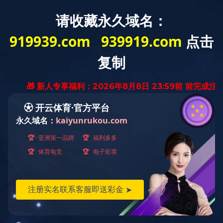
学院门户网站
金融与统计系旧网站
首页
系部概况
新闻中心
师资队伍