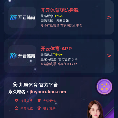
当前位置：
首页
> >
新闻中心
> 
新闻中心
我院学子在“正大杯
系部新闻
通知公告
4
月
26
日，由教育部
大学数据科学学院承办
利举行。我院队伍经过层