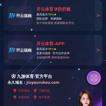
当前位置：
首页
> >
教学管理
> 
教学管理
浙
教务信息
培养方案
课程简介
2023
年
3
月
2
日下午
实践教学
四人来院商谈推进《武义
实验室
精品课程
册/下载/官网✦党总支
教学大纲
加会议。
教学进度表
课件